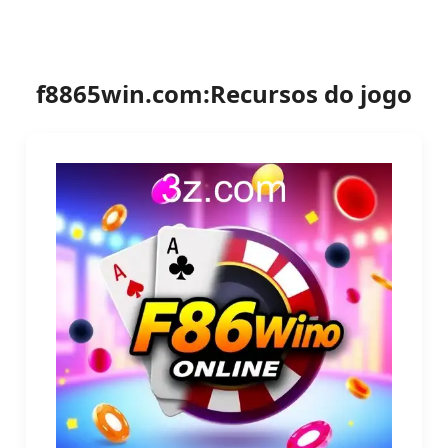
f8865win.com:Recursos do jogo