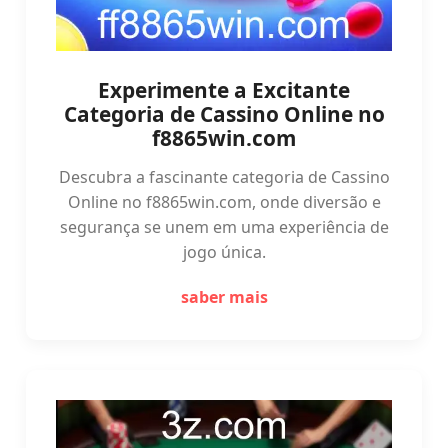
Experimente a Excitante
Categoria de Cassino Online no
f8865win.com
Descubra a fascinante categoria de Cassino
Online no f8865win.com, onde diversão e
segurança se unem em uma experiência de
jogo única.
saber mais