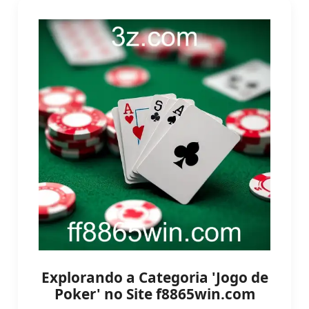
Explorando a Categoria 'Jogo de
Poker' no Site f8865win.com