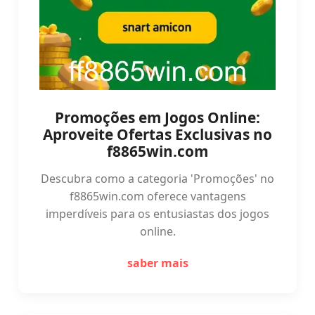
Promoções em Jogos Online:
Aproveite Ofertas Exclusivas no
f8865win.com
Descubra como a categoria 'Promoções' no
f8865win.com oferece vantagens
imperdíveis para os entusiastas dos jogos
online.
saber mais