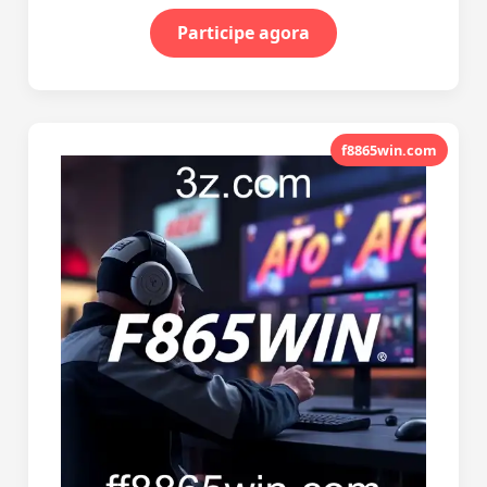
Participe agora
f8865win.com