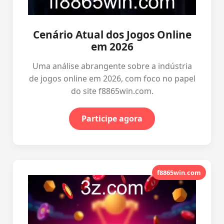
Cenário Atual dos Jogos Online
em 2026
Uma análise abrangente sobre a indústria
de jogos online em 2026, com foco no papel
do site f8865win.com.
Participe agora
f8865win.com