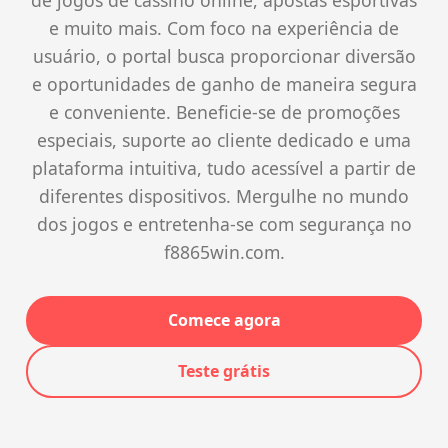
de jogos de cassino online, apostas esportivas
e muito mais. Com foco na experiência de
usuário, o portal busca proporcionar diversão
e oportunidades de ganho de maneira segura
e conveniente. Beneficie-se de promoções
especiais, suporte ao cliente dedicado e uma
plataforma intuitiva, tudo acessível a partir de
diferentes dispositivos. Mergulhe no mundo
dos jogos e entretenha-se com segurança no
f8865win.com.
Comece agora
Teste grátis