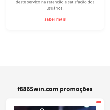
deste serviço na retenção e satisfação dos
usuários.
saber mais
f8865win.com promoções