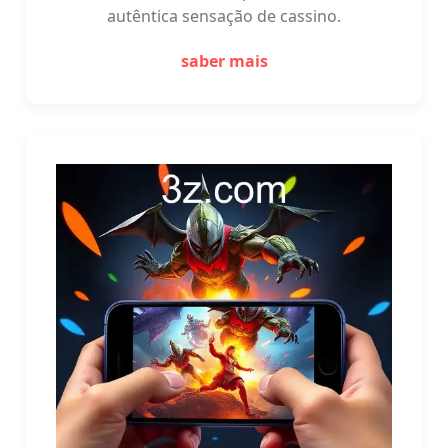
autêntica sensação de cassino.
saber mais