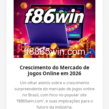
Crescimento do Mercado de
Jogos Online em 2026
Um olhar atento sobre o crescimento
surpreendente do mercado de jogos online
no Brasil, com foco no popular site
'f8865win.com', e suas implicações para o
futuro da indústria.