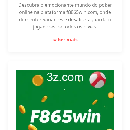
Descubra o emocionante mundo do poker
online na plataforma f8865win.com, onde
diferentes variantes e desafios aguardam
jogadores de todos os níveis.
saber mais