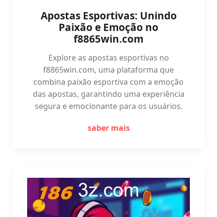
Apostas Esportivas: Unindo
Paixão e Emoção no
f8865win.com
Explore as apostas esportivas no
f8865win.com, uma plataforma que
combina paixão esportiva com a emoção
das apostas, garantindo uma experiência
segura e emocionante para os usuários.
saber mais