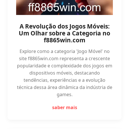
A Revolução dos Jogos Móveis:
Um Olhar sobre a Categoria no
f8865win.com
Explore como a categoria 'Jogo Móvel' no
site f8865win.com representa a crescente
popularidade e complexidade dos jogos em
dispositivos móveis, destacando
tendências, experiências e a evolução
técnica dessa área dinâmica da indústria de
games.
saber mais