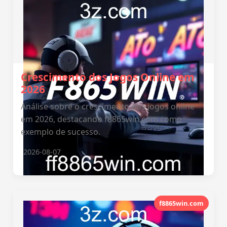
Crescimento dos Jogos Online em
2026
Análise sobre o crescimento dos jogos online
em 2026, destacando f8865win.com como
exemplo de sucesso.
2026-08-07
f8865win.com