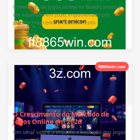
O mercado de jogos online no Brasil continua
em expansão em 2026, impulsionado por
plataformas como o f8865win.com.
2026-08-01
f8865win.com
O Crescimento do Mercado de
Jogos Online em 2026
Um olhar sobre o impacto e evolução dos jogos