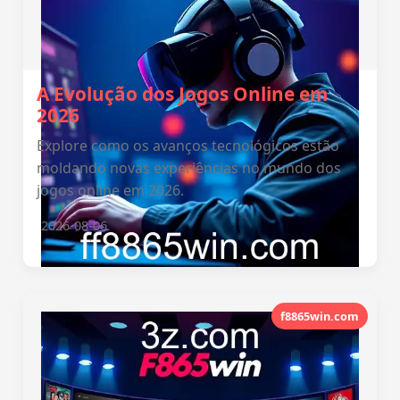
A Evolução dos Jogos Online em
2026
Explore como os avanços tecnológicos estão
moldando novas experiências no mundo dos
jogos online em 2026.
2026-08-06
f8865win.com