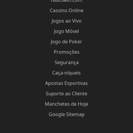
f8865win.com
Cassino Online
Jogos ao Vivo
Jogo Móvel
Jogo de Poker
Promoções
Segurança
Caça-níqueis
Apostas Esportivas
Suporte ao Cliente
Manchetes de Hoje
Google Sitemap