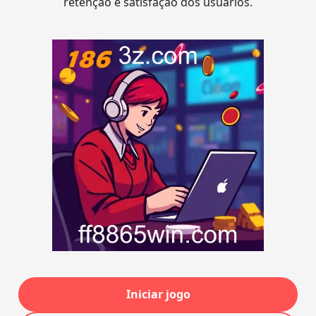
retenção e satisfação dos usuários.
Iniciar jogo