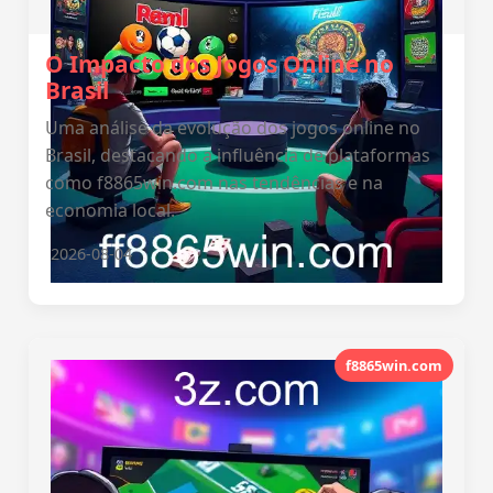
O Impacto dos Jogos Online no
Brasil
Uma análise da evolução dos jogos online no
Brasil, destacando a influência de plataformas
como f8865win.com nas tendências e na
economia local.
2026-08-04
f8865win.com