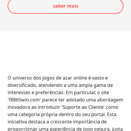
saber mais
O universo dos jogos de azar online é vasto e
diversificado, atendendo a uma ampla gama de
interesses e preferências. Em particular, o site
'f8865win.com' parece ter adotado uma abordagem
inovadora ao introduzir 'Suporte ao Cliente' como
uma categoria própria dentro do seu portal. Esta
iniciativa destaca a crescente importância de
proporcionar uma experiência de jogo segura, justa