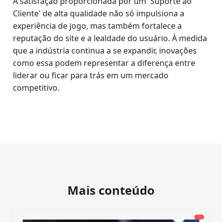
A satisfação proporcionada por um 'Suporte ao
Cliente' de alta qualidade não só impulsiona a
experiência de jogo, mas também fortalece a
reputação do site e a lealdade do usuário. À medida
que a indústria continua a se expandir, inovações
como essa podem representar a diferença entre
liderar ou ficar para trás em um mercado
competitivo.
Mais conteúdo