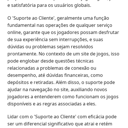
e satisfatória para os usuários globais.
O 'Suporte ao Cliente', geralmente uma função
fundamental nas operações de qualquer serviço
online, garante que os jogadores possam desfrutar
de sua experiência sem interrupções, e suas
dúvidas ou problemas sejam resolvidos
prontamente. No contexto de um site de jogos, isso
pode englobar desde questões técnicas
relacionadas a problemas de conexão ou
desempenho, até dúvidas financeiras, como
depósitos e retiradas. Além disso, o suporte pode
ajudar na navegação no site, auxiliando novos
jogadores a entenderem como funcionam os jogos
disponíveis e as regras associadas a eles.
Lidar com o 'Suporte ao Cliente' com eficácia pode
ser um diferencial significativo que atrai e retém